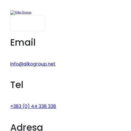
Albanian
English
Email
info@alkogroup.net
Tel
+383 (0) 44 338 338
Adresa